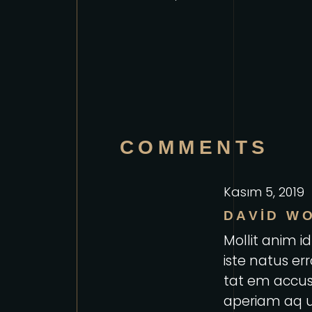
COMMENTS
Kasım 5, 2019
DAVID W
Mollit anim i
iste natus err
tat em accu
aperiam aq u