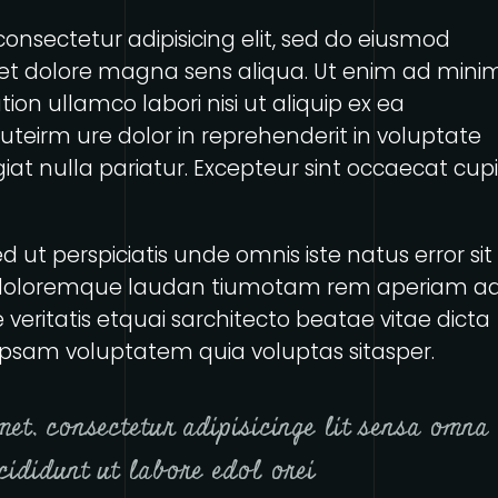
onsectetur adipisicing elit, sed do eiusmod
et dolore magna sens aliqua. Ut enim ad mini
ion ullamco labori nisi ut aliquip ex ea
eirm ure dolor in reprehenderit in voluptate
ugiat nulla pariatur. Excepteur sint occaecat cup
d ut perspiciatis unde omnis iste natus error sit
doloremque laudan tiumotam rem aperiam a
 veritatis etquai sarchitecto beatae vitae dicta
psam voluptatem quia voluptas sitasper.
et, consectetur adipisicinge lit sensa omna
cididunt ut labore edol orei