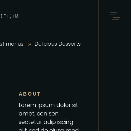
LETIŞIM
st menus
Delicious Desserts
ABOUT
Lorem ipsum dolor sit
amet, con sen
sectetur adip isicing
elit, sed do eiusa mod