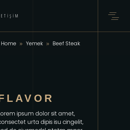
LETIŞIM
Home
Yemek
Beef Steak
FLAVOR
Lorem ipsum dolor sit amet,
consectet urta dipis isu cingelit,