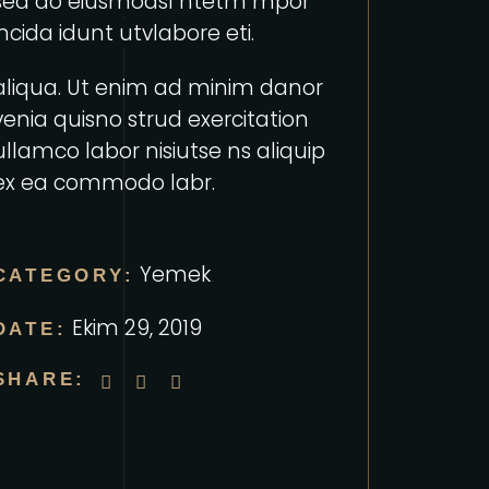
sed do eiusmodsl ntetm mpor
incida idunt utvlabore eti.
aliqua. Ut enim ad minim danor
venia quisno strud exercitation
ullamco labor nisiutse ns aliquip
ex ea commodo labr.
Yemek
CATEGORY:
Ekim 29, 2019
DATE:
SHARE: